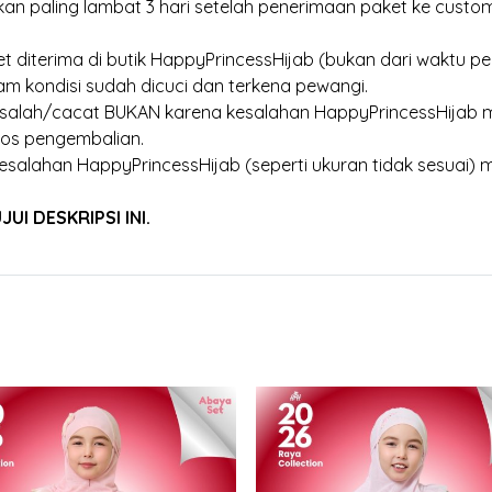
an paling lambat 3 hari setelah penerimaan paket ke customer
et diterima di butik HappyPrincessHijab (bukan dari waktu pen
am kondisi sudah dicuci dan terkena pewangi.
 salah/cacat BUKAN karena kesalahan HappyPrincessHijab m
os pengembalian.
esalahan HappyPrincessHijab (seperti ukuran tidak sesuai) 
I DESKRIPSI INI.