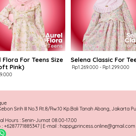
l Flora For Teens Size
Selena Classic For Te
oft Pink)
Rp1.269.000
-
Rp1.299.000
9.000
que
ebon Sirih III No.3 Rt.8/Rw.10 Kp.Bali Tanah Abang, Jakarta P
al Hours : Senin-Jumat 08.00-17.00
: +6287771885347 | E-mail : happyprincess.online@gmail.com