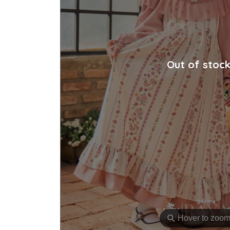
Out of stoc
⚲
Hover to zoo