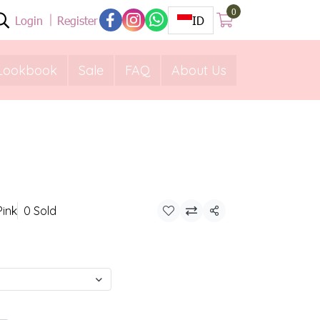
0
Login
Register
ID
Lookbook
Sale
FAQ
About Us
Pink
0 Sold
Share