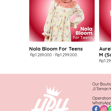
Nola Bloom For Teens
Aure
M (S
Rp1.269.000
-
Rp1.299.000
Rp1.29
Our Bouti
Jl.Taman K
Operation
WhatsApp 