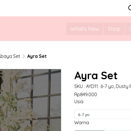
What's New
Shop
Abaya Set
Ayra Set
Ayra Set
SKU : AYD11
6-7 yo, Dusty 
Rp849.000
Usia
6-7 yo
Warna