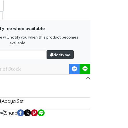
fy me when available
we will notify you when this product becomes
available
Notify me
 of Stock
!
,
Abaya Set
Share