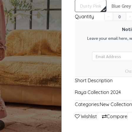
Dusty Pink
Blue Grey
Quantity
Noti
k
Leave your email here, 
Out
Short Description
Raya Collection 2024
Categories:
New Collection
Wishlist
Compare
m