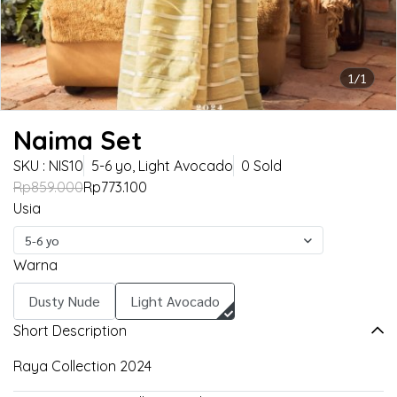
1/1
Naima Set
SKU : NIS10
5-6 yo, Light Avocado
0 Sold
Rp859.000
Rp773.100
Usia
5-6 yo
Warna
Dusty Nude
Light Avocado
Short Description
Raya Collection 2024