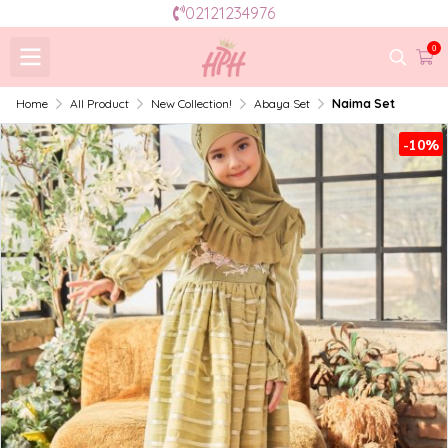
02121234976
0
Home
All Product
New Collection!
Abaya Set
Naima Set
-10%