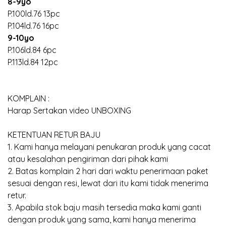
8-9yo
P.100ld.76 13pc
P.104ld.76 16pc
9-10yo
P.106ld.84 6pc
P.113ld.84 12pc
KOMPLAIN :
Harap Sertakan video UNBOXING
KETENTUAN RETUR BAJU
1. Kami hanya melayani penukaran produk yang cacat
atau kesalahan pengiriman dari pihak kami
2. Batas komplain 2 hari dari waktu penerimaan paket
sesuai dengan resi, lewat dari itu kami tidak menerima
retur.
3. Apabila stok baju masih tersedia maka kami ganti
dengan produk yang sama, kami hanya menerima