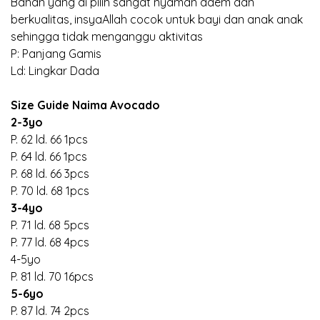
Bahan yang di pilih sangat nyaman adem dan
berkualitas, insyaAllah cocok untuk bayi dan anak anak
sehingga tidak menganggu aktivitas
P: Panjang Gamis
Ld: Lingkar Dada
Size Guide Naima Avocado
2-3yo
P. 62 ld. 66 1pcs
P. 64 ld. 66 1pcs
P. 68 ld. 66 3pcs
P. 70 ld. 68 1pcs
3-4yo
P. 71 ld. 68 5pcs
P. 77 ld. 68 4pcs
4-5yo
P. 81 ld. 70 16pcs
5-6yo
P. 87 ld. 74 2pcs