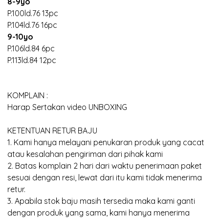
8-9yo
P.100ld.76 13pc
P.104ld.76 16pc
9-10yo
P.106ld.84 6pc
P.113ld.84 12pc
KOMPLAIN :
Harap Sertakan video UNBOXING
KETENTUAN RETUR BAJU
1. Kami hanya melayani penukaran produk yang cacat
atau kesalahan pengiriman dari pihak kami
2. Batas komplain 2 hari dari waktu penerimaan paket
sesuai dengan resi, lewat dari itu kami tidak menerima
retur.
3. Apabila stok baju masih tersedia maka kami ganti
dengan produk yang sama, kami hanya menerima