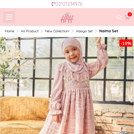
02121234976
0
Home
All Product
New Collection!
Abaya Set
Naima Set
-10%