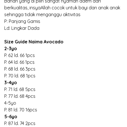
Bahan yang di pilih sangat nyaman adem dan
berkualitas, insyaAllah cocok untuk bayi dan anak anak
sehingga tidak menganggu aktivitas
P: Panjang Gamis
Ld: Lingkar Dada
Size Guide Naima Avocado
2-3yo
P. 62 ld. 66 1pcs
P. 64 ld. 66 1pcs
P. 68 ld. 66 3pcs
P. 70 ld. 68 1pcs
3-4yo
P. 71 ld. 68 5pcs
P. 77 ld. 68 4pcs
4-5yo
P. 81 ld. 70 16pcs
5-6yo
P. 87 ld. 74 2pcs