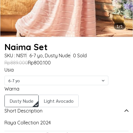
1/1
Naima Set
SKU : NIS11
6-7 yo, Dusty Nude
0 Sold
Rp889.000
Rp800.100
Usia
6-7 yo
Warna
Dusty Nude
Light Avocado
Short Description
Raya Collection 2024