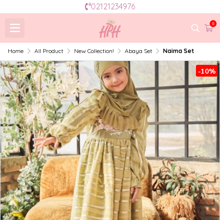
02121234976
0
Home
All Product
New Collection!
Abaya Set
Naima Set
-10%