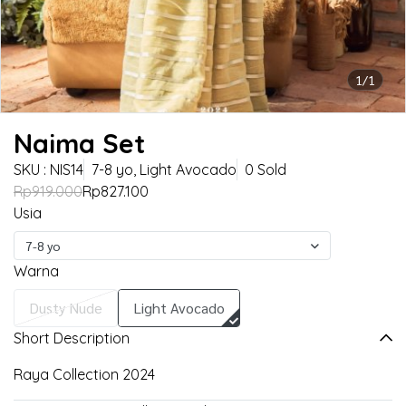
1/1
Naima Set
SKU : NIS14
7-8 yo, Light Avocado
0 Sold
Rp919.000
Rp827.100
Usia
7-8 yo
Warna
Dusty Nude
Light Avocado
Short Description
Raya Collection 2024