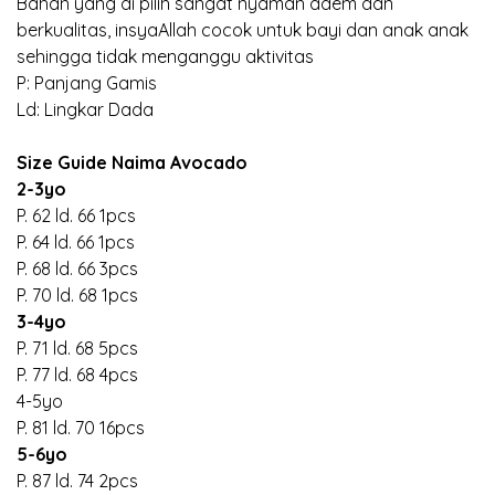
Bahan yang di pilih sangat nyaman adem dan
berkualitas, insyaAllah cocok untuk bayi dan anak anak
sehingga tidak menganggu aktivitas
P: Panjang Gamis
Ld: Lingkar Dada
Size Guide Naima Avocado
2-3yo
P. 62 ld. 66 1pcs
P. 64 ld. 66 1pcs
P. 68 ld. 66 3pcs
P. 70 ld. 68 1pcs
3-4yo
P. 71 ld. 68 5pcs
P. 77 ld. 68 4pcs
4-5yo
P. 81 ld. 70 16pcs
5-6yo
P. 87 ld. 74 2pcs