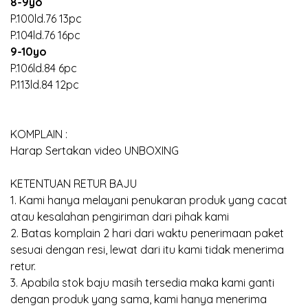
8-9yo
P.100ld.76 13pc
P.104ld.76 16pc
9-10yo
P.106ld.84 6pc
P.113ld.84 12pc
KOMPLAIN :
Harap Sertakan video UNBOXING
KETENTUAN RETUR BAJU
1. Kami hanya melayani penukaran produk yang cacat
atau kesalahan pengiriman dari pihak kami
2. Batas komplain 2 hari dari waktu penerimaan paket
sesuai dengan resi, lewat dari itu kami tidak menerima
retur.
3. Apabila stok baju masih tersedia maka kami ganti
dengan produk yang sama, kami hanya menerima