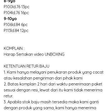
8-9yo
P.100ld.76 13pc
P.104ld.76 16pc
9-10yo
P.106ld.84 6pc
P.113ld.84 12pc
KOMPLAIN :
Harap Sertakan video UNBOXING
KETENTUAN RETUR BAJU
1. Kami hanya melayani penukaran produk yang cacat
atau kesalahan pengiriman dari pihak kami
2. Batas komplain 2 hari dari waktu penerimaan paket
sesuai dengan resi, lewat dari itu kami tidak menerima
retur.
3. Apabila stok baju masih tersedia maka kami ganti
dengan produk yang sama, kami hanya menerima