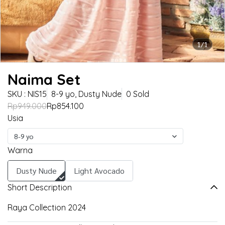
1/1
Naima Set
SKU : NIS15
8-9 yo, Dusty Nude
0 Sold
Rp949.000
Rp854.100
Usia
8-9 yo
Warna
Dusty Nude
Light Avocado
Short Description
Raya Collection 2024