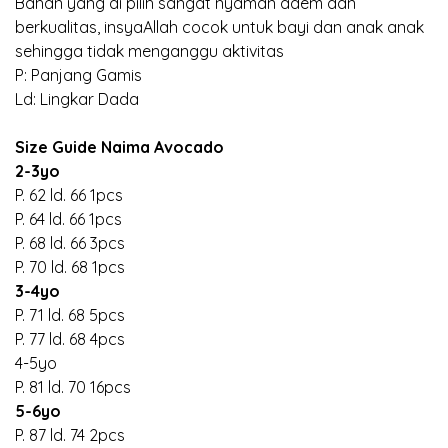
Bahan yang di pilih sangat nyaman adem dan
berkualitas, insyaAllah cocok untuk bayi dan anak anak
sehingga tidak menganggu aktivitas
P: Panjang Gamis
Ld: Lingkar Dada
Size Guide Naima Avocado
2-3yo
P. 62 ld. 66 1pcs
P. 64 ld. 66 1pcs
P. 68 ld. 66 3pcs
P. 70 ld. 68 1pcs
3-4yo
P. 71 ld. 68 5pcs
P. 77 ld. 68 4pcs
4-5yo
P. 81 ld. 70 16pcs
5-6yo
P. 87 ld. 74 2pcs