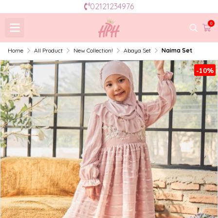
02121234976
0
Home
All Product
New Collection!
Abaya Set
Naima Set
-10%