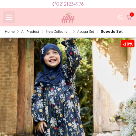
02121234976
0
Home
All Product
New Collection!
Abaya Set
Saeeda Set
-10%