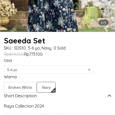
1/1
Saeeda Set
SKU : SDS10
5-6 yo, Navy
0 Sold
Rp859.000
Rp773.100
Usia
5-6 yo
Warna
Broken White
Navy
Short Description
Raya Collection 2024