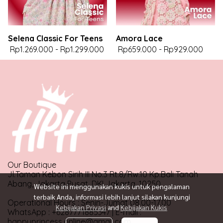
Selena Classic For Teens
Amora Lace
Rp1.269.000
-
Rp1.299.000
Rp659.000
-
Rp929.000
Our Boutique
Jl.Taman Kebon Sirih III No.3 Rt.8/Rw.10 Kp.Bali Tanah
Abang, Jakarta Pusat, DKI Jakarta, 10250
Website ini menggunakan kukis untuk pengalaman
terbaik Anda, informasi lebih lanjut silakan kunjungi
Operational Hours : Senin-Jumat 08.00-17.00
Kebijakan Privasi
and
Kebijakan Kukis
WhatsApp : +6287771885347 | E-mail :
happyprincess.online@gmail.com