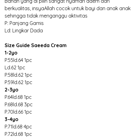
Bahan yang di pilih sangat nyaman adem dan
berkualitas, insyaAllah cocok untuk bayi dan anak anak
sehingga tidak menganggu aktivitas
P: Panjang Gamis
Ld: Lingkar Dada
Size Guide Saeeda Cream
1-2yo
P.55ld.64 1pc
Ld.62 1pc
P.58ld.62 1pc
P.59ld.62 1pc
2-3yo
P.64ld.68 1pc
P.68ld.68 3pc
P.70ld.66 1pc
3-4yo
P.71ld.68 4pc
P.72ld.68 1pc