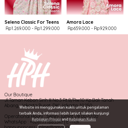
Selena Classic For Teens
Amora Lace
Rp1.269.000
-
Rp1.299.000
Rp659.000
-
Rp929.000
Our Boutique
Jl.Taman Kebon Sirih III No.3 Rt.8/Rw.10 Kp.Bali Tanah
Abang, Jakarta Pusat, DKI Jakarta, 10250
Website ini menggunakan kukis untuk pengalaman
terbaik Anda, informasi lebih lanjut silakan kunjungi
Operational Hours : Senin-Jumat 08.00-17.00
Kebijakan Privasi
and
Kebijakan Kukis
WhatsApp : +6287771885347 | E-mail :
happyprincess.online@gmail.com