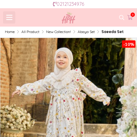
02121234976
0
Home
All Product
New Collection!
Abaya Set
Saeeda Set
-10%