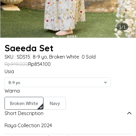
1/1
Saeeda Set
SKU : SDS15
8-9 yo, Broken White
0 Sold
Rp949.000
Rp854.100
Usia
8-9 yo
Warna
Broken White
Navy
Short Description
Raya Collection 2024