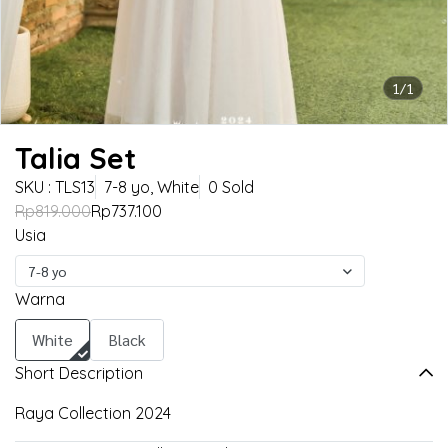
1/1
Talia Set
SKU : TLS13
7-8 yo, White
0 Sold
Rp819.000
Rp737.100
Usia
7-8 yo
Warna
White
Black
Short Description
Raya Collection 2024