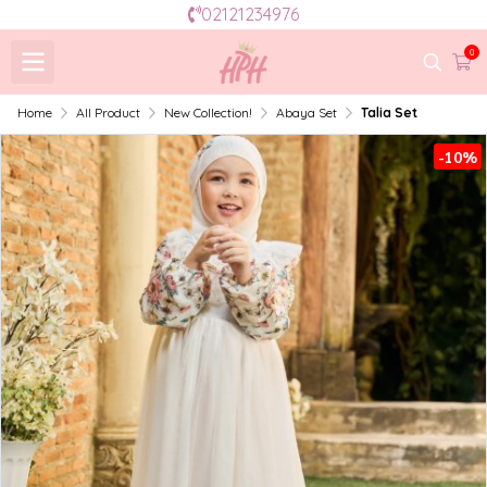
02121234976
0
Home
All Product
New Collection!
Abaya Set
Talia Set
-10%