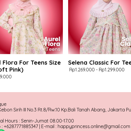
l Flora For Teens Size
Selena Classic For Te
oft Pink)
Rp1.269.000
-
Rp1.299.000
9.000
que
ebon Sirih III No.3 Rt.8/Rw.10 Kp.Bali Tanah Abang, Jakarta P
al Hours : Senin-Jumat 08.00-17.00
: +6287771885347 | E-mail : happyprincess.online@gmail.com