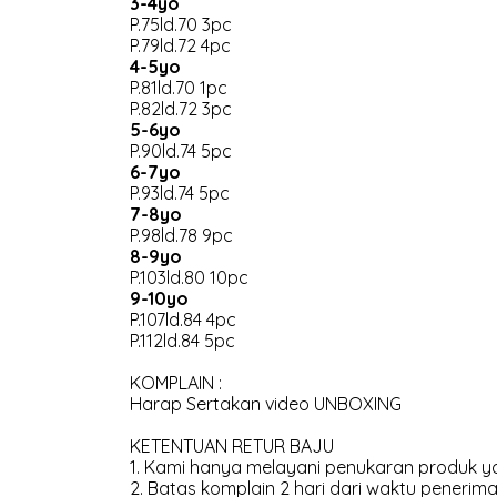
3-4yo
P.75ld.70 3pc
P.79ld.72 4pc
4-5yo
P.81ld.70 1pc
P.82ld.72 3pc
5-6yo
P.90ld.74 5pc
6-7yo
P.93ld.74 5pc
7-8yo
P.98ld.78 9pc
8-9yo
P.103ld.80 10pc
9-10yo
P.107ld.84 4pc
P.112ld.84 5pc
KOMPLAIN :
Harap Sertakan video UNBOXING
KETENTUAN RETUR BAJU
1. Kami hanya melayani penukaran produk ya
2. Batas komplain 2 hari dari waktu penerima