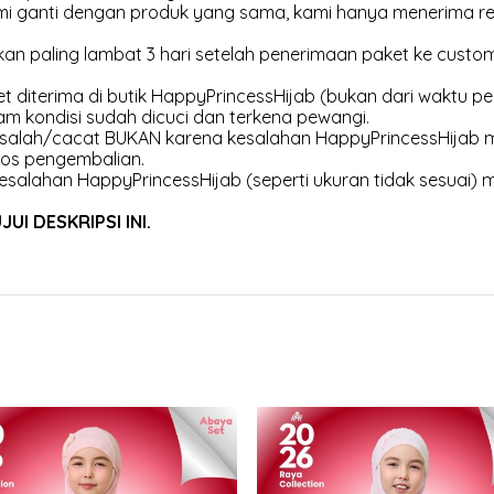
kami ganti dengan produk yang sama, kami hanya menerima r
an paling lambat 3 hari setelah penerimaan paket ke customer
et diterima di butik HappyPrincessHijab (bukan dari waktu pen
am kondisi sudah dicuci dan terkena pewangi.
 salah/cacat BUKAN karena kesalahan HappyPrincessHijab m
os pengembalian.
esalahan HappyPrincessHijab (seperti ukuran tidak sesuai) 
I DESKRIPSI INI.