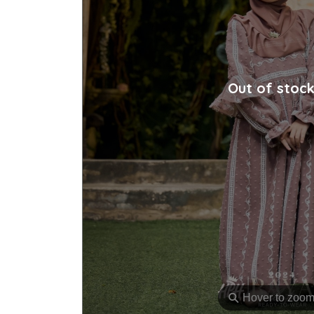
Out of stoc
⚲
Hover to zoo