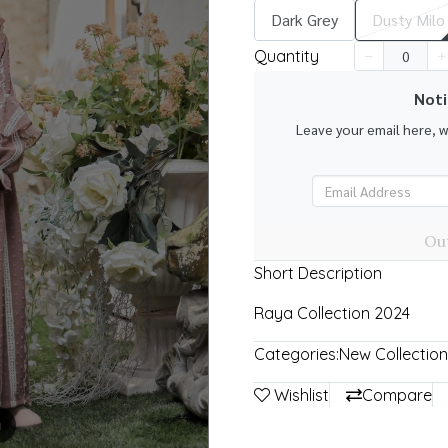
Dark Grey
Dusty Milo
Quantity
Noti
k
Leave your email here, 
Out
Short Description
Raya Collection 2024
Categories:
New Collection
Wishlist
Compare
m