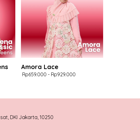
ens
Amora Lace
Rp659.000
-
Rp929.000
usat, DKI Jakarta, 10250