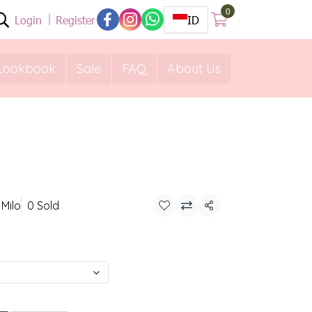
0
Login
Register
ID
Lookbook
Sale
FAQ
About Us
 Milo
0 Sold
Share