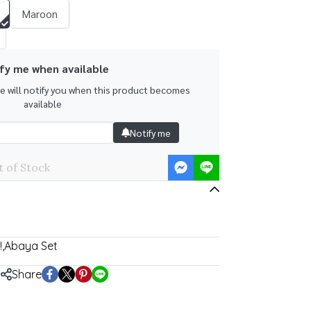
Maroon
fy me when available
we will notify you when this product becomes
available
Notify me
 of Stock
!
,
Abaya Set
Share