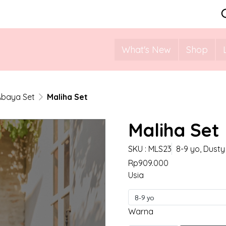
What's New
Shop
Abaya Set
Maliha Set
Maliha Set
SKU : MLS23
8-9 yo, Dusty
Rp909.000
Usia
8-9 yo
Warna