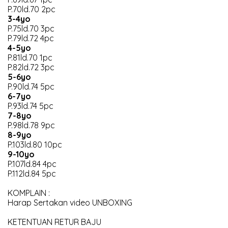
P.70ld.70 2pc
3-4yo
P.75ld.70 3pc
P.79ld.72 4pc
4-5yo
P.81ld.70 1pc
P.82ld.72 3pc
5-6yo
P.90ld.74 5pc
6-7yo
P.93ld.74 5pc
7-8yo
P.98ld.78 9pc
8-9yo
P.103ld.80 10pc
9-10yo
P.107ld.84 4pc
P.112ld.84 5pc
KOMPLAIN :
Harap Sertakan video UNBOXING
KETENTUAN RETUR BAJU