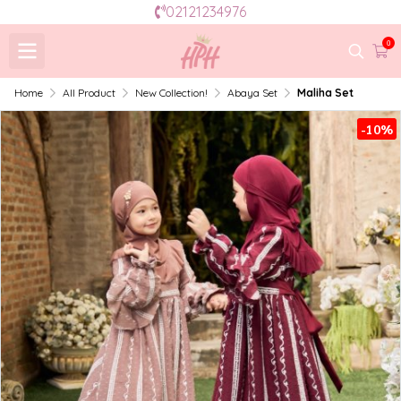
02121234976
0
Home
All Product
New Collection!
Abaya Set
Maliha Set
-10%