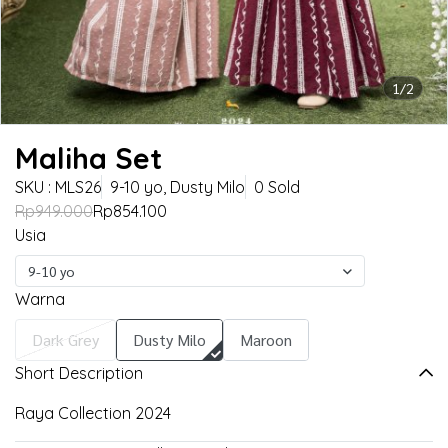
1/2
Maliha Set
SKU : MLS26
9-10 yo, Dusty Milo
0 Sold
Rp949.000
Rp854.100
Usia
9-10 yo
Warna
Dark Grey
Dusty Milo
Maroon
Short Description
Raya Collection 2024