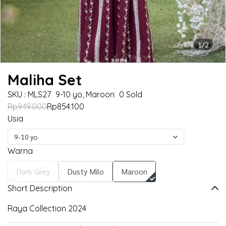
1/2
Maliha Set
SKU : MLS27
9-10 yo, Maroon
0 Sold
Rp949.000
Rp854.100
Usia
9-10 yo
Warna
Dark Grey
Dusty Milo
Maroon
Short Description
Raya Collection 2024