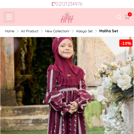
02121234976
0
Home
All Product
New Collection!
Abaya Set
Maliha Set
-10%