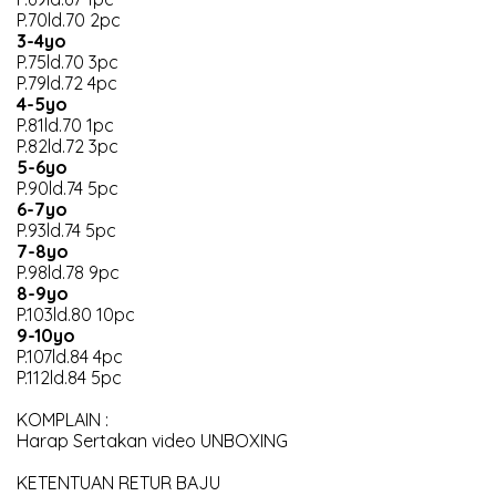
P.70ld.70 2pc
3-4yo
P.75ld.70 3pc
P.79ld.72 4pc
4-5yo
P.81ld.70 1pc
P.82ld.72 3pc
5-6yo
P.90ld.74 5pc
6-7yo
P.93ld.74 5pc
7-8yo
P.98ld.78 9pc
8-9yo
P.103ld.80 10pc
9-10yo
P.107ld.84 4pc
P.112ld.84 5pc
KOMPLAIN :
Harap Sertakan video UNBOXING
KETENTUAN RETUR BAJU