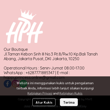
Our Boutique
Jl.Taman Kebon Sirih III No.3 Rt.8/Rw.10 Kp.Bali Tanah
Abang, Jakarta Pusat, DKI Jakarta, 10250
Operational Hours : Senin-Jumat 08.00-17.00
WhatsApp : +6287771885347 | E-mail :
happyprincess.online@gmail.com
Website ini menggunakan kukis untuk pengalaman
terbaik Anda, informasi lebih lanjut silakan kunjungi
Kebijakan Privasi
and
Kebijakan Kukis
Copyright 2024 | All Rights Reserved | Powered by MWE
Atur Kukis
Terima
Jasa Pembuatan Website Oleh MakeWebEasy