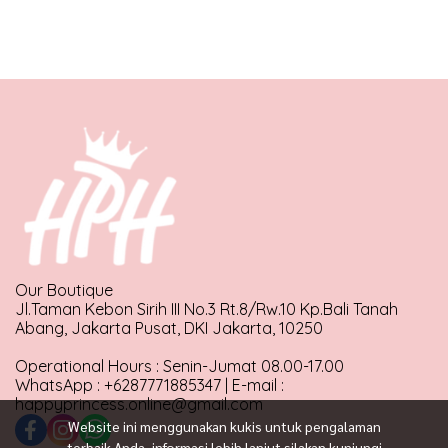
Our Boutique
Jl.Taman Kebon Sirih III No.3 Rt.8/Rw.10 Kp.Bali Tanah
Abang, Jakarta Pusat, DKI Jakarta, 10250
Operational Hours : Senin-Jumat 08.00-17.00
WhatsApp : +6287771885347 | E-mail :
happyprincess.online@gmail.com
Website ini menggunakan kukis untuk pengalaman
terbaik Anda, informasi lebih lanjut silakan kunjungi