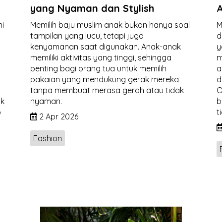
yang Nyaman dan Stylish
A
ni
Memilih baju muslim anak bukan hanya soal
M
tampilan yang lucu, tetapi juga
d
kenyamanan saat digunakan. Anak-anak
y
memiliki aktivitas yang tinggi, sehingga
m
penting bagi orang tua untuk memilih
a
pakaian yang mendukung gerak mereka
d
tanpa membuat merasa gerah atau tidak
O
ak
nyaman.
b
p
t
2 Apr 2026
Fashion