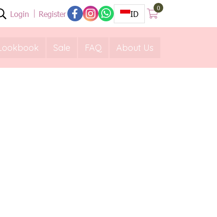
0
Login
Register
ID
Lookbook
Sale
FAQ
About Us