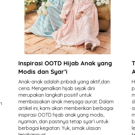
i
Inspirasi OOTD Hijab Anak yang
T
Modis dan Syar’i
A
Anak-anak adalah pribadi yang aktif,dan
H
ceria. Mengenalkan hijab sejak dini
p
merupakan langkah positif untuk
m
membiasakan anak menjaga aurat. Dalam
d
n
artikel ini, kami akan memberikan berbagai
a
inspirasi OOTD hijab anak yang modis,
m
nyaman, dan pastinya tetap syar’i untuk
b
n
berbagai kegiatan. Yuk, simak ulasan
l
lengkapnya!
t