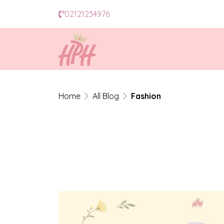
02121234976
Home
All Blog
Fashion